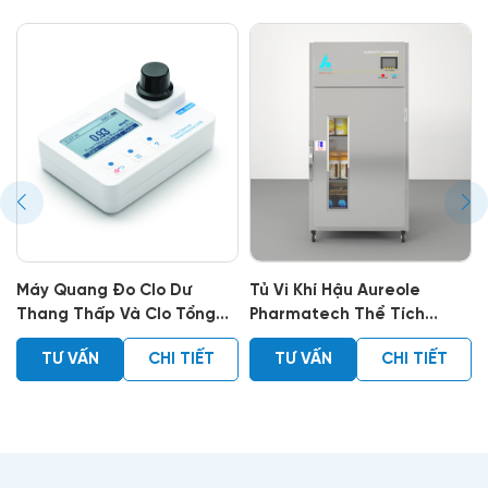
 Quang Đo Clo Dư
Tủ Vi Khí Hậu Aureole
Thuốc
ng Thấp Và Clo Tổng
Pharmatech Thể Tích
Thấp T
ng Cao Trong Nước
200l-1000l
EPA, 2
Ư VẤN
CHI TIẾT
TƯ VẤN
CHI TIẾT
TƯ 
h