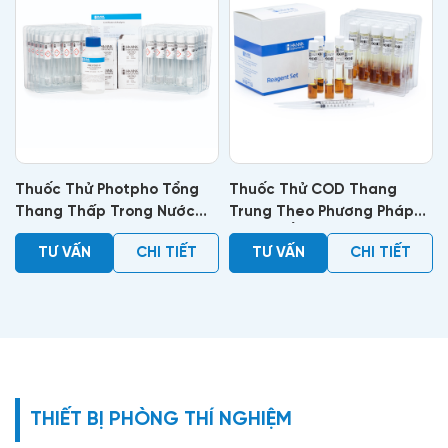
Thuốc Thử Photpho Tổng
Thuốc Thử COD Thang
Thang Thấp Trong Nước
Trung Theo Phương Pháp
Thải (50 lần)
EPA, 25 Ống
TƯ VẤN
CHI TIẾT
TƯ VẤN
CHI TIẾT
THIẾT BỊ PHÒNG THÍ NGHIỆM