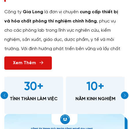
Công ty
Gia Long
là đơn vị chuyên
cung cấp thiết bị
và hóa chất phòng thí nghiệm chính hãng
, phục vụ
cho các phòng lab trong lĩnh vực nghiên cứu, kiểm
nghiệm, sản xuất, giáo dục, dược phẩm, y tế và môi
trường. Với định hướng phát triển bền vững và lấy chất
lượng làm nền tảng, Gia Long không ngừng mở rộng
Xem Thêm
danh mục sản phẩm và nâng cao năng lực dịch vụ nhằm
đáp ứng tốt nhất nhu cầu ngày càng cao của khách
30
+
10
+
hàng.
TỈNH THÀNH LÀM VIỆC
NĂM KINH NGHIỆM