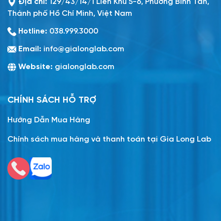
Địa chỉ:
129/43/14/1 Liên Khu 5-6, Phường Bình Tân,
Thành phố Hồ Chí Minh, Việt Nam
Hotline:
038.999.3000
Email:
info@gialonglab.com
Website:
gialonglab.com
CHÍNH SÁCH HỖ TRỢ
Hướng Dẫn Mua Hàng
Chính sách mua hàng và thanh toán tại Gia Long Lab