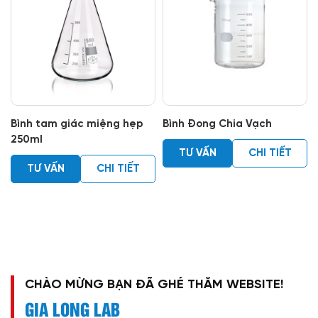
Bình tam giác miệng hẹp
Bình Đong Chia Vạch
250ml
TƯ VẤN
CHI TIẾT
TƯ VẤN
CHI TIẾT
CHÀO MỪNG BẠN ĐÃ GHÉ THĂM WEBSITE!
GIA LONG LAB