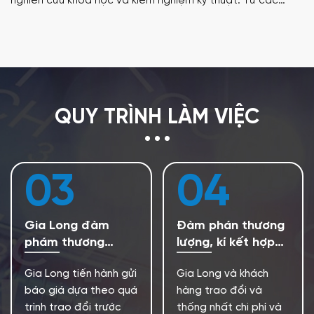
hiên cứu khoa học và kiểm nghiệm kỹ thuật. Từ các
vị c
iết bị đo lường cơ bản đến các hệ thống phân tích
giải
uyên sâu, mỗi thiết bị đều ảnh hưởng trực tiếp đến độ
tại 
ính xác và độ tin cậy của kết quả thử nghiệm.
QUY TRÌNH LÀM VIỆC
03
04
Gia Long đàm
Đàm phán thương
phám thương
lượng, kí kết hợp
lượng
đồng
Gia Long tiến hành gửi
Gia Long và khách
báo giá dựa theo quá
hàng trao đổi và
trình trao đổi trước
thống nhất chi phí và