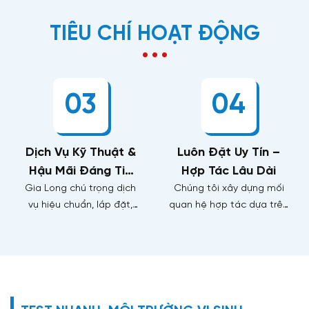
TIÊU CHÍ HOẠT ĐỘNG
03
04
Dịch Vụ Kỹ Thuật &
Luôn Đặt Uy Tín –
Hậu Mãi Đáng Tin
Hợp Tác Lâu Dài
Gia Long chú trọng dịch
Cậy
Chúng tôi xây dựng mối
G
vụ hiệu chuẩn, lắp đặt,
quan hệ hợp tác dựa trên
cấ
bảo trì và hỗ trợ kỹ thuật,
sự minh bạch, trách
p
giúp thiết bị vận hành ổn
nhiệm và cam kết lâu dài,
h
định, kéo dài tuổi thọ và
trở thành đối tác đáng
CO
đảm bảo hoạt động liên
tin cậy
ứ
tục cho phòng thí nghiệm
của khách hàng