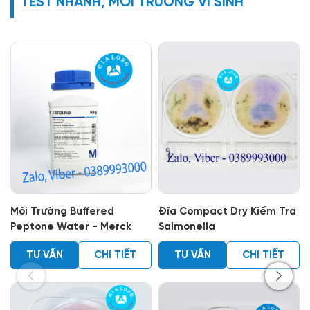
TEST NHANH, MÔI TRƯỜNG VI SINH
Môi Trường Buffered
Đĩa Compact Dry Kiểm Tra
Peptone Water - Merck
Salmonella
TƯ VẤN
CHI TIẾT
TƯ VẤN
CHI TIẾT